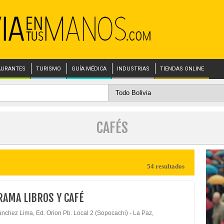
AURANTES
TURISMO
GUÍA MÉDICA
INDUSTRIAS
TIENDAS ONLINE
CAFÉS
54 resultados
RAMA LIBROS Y CAFÉ
ánchez Lima, Ed. Orion Pb. Local 2 (Sopocachi) - La Paz,