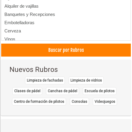
Alquiler de vajillas
Banquetes y Recepciones
Embotelladoras
Cerveza
Vinos
Hielo
Buscar por Rubros
Licorerías
Agencias de Cerveza
Nuevos Rubros
Bebidas Andinas
Limpieza de fachadas
Limpieza de vidrios
Clases de pádel
Canchas de pádel
Escuela de pilotos
Centro de formación de pilotos
Consolas
Videojuegos