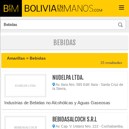
Togg
navi
BEBIDAS
Amarillas »
Bebidas
35 resultados
NUDELPA LTDA.
Av. Ilara Nro. 585 Edif. Ilara - Santa Cruz de
NUDELPA LTDA.
la Sierra,
Industrias de Bebidas no Alcohólicas y Aguas Gaseosas
BEBIDASALCOCH S.R.L
Av. Cap. V. Ustariz Nro. 222 - Cochabamba,
BEBIDASALCOCH