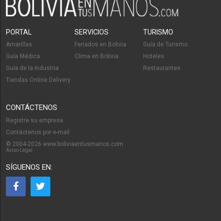
PORTAL
SERVICIOS
TURISMO
Amarillas
Feriados en Bolivia
Guía de Turismo
Guía Médica
Clima en Bolivia
Hoteles
Guía de la Industria
Restaurantes
Tiendas Online Delivery
CONTÁCTENOS
Registre su empresa
Contáctenos por e-mail
© 2004-2026 www.boliviaentusmanos.com
Aviso Legal
SÍGUENOS EN: