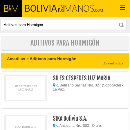
Togg
navi
ADITIVOS PARA HORMIGÓN
Amarillas »
Aditivos para Hormigón
2 resultados
SILES CESPEDES LUZ MARIA
c. Belisario Salinas Nro. 327 (Sopocachi) -
SILES CESPEDES
La Paz,
LUZ MARIA
SIKA Bolivia S.A.
c. Antezana Nro. 883 - Oruro,
SIKA Bolivia S.A.