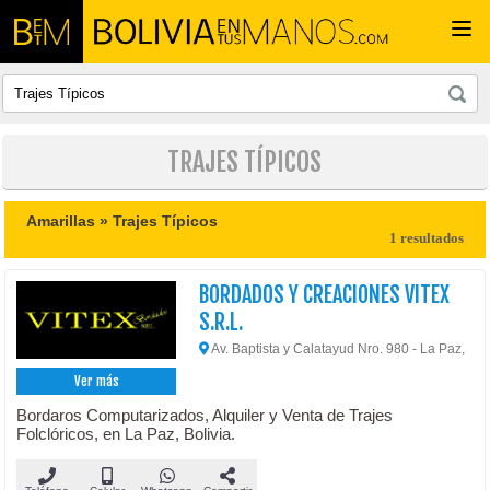
Togg
navi
TRAJES TÍPICOS
Amarillas »
Trajes Típicos
1 resultados
BORDADOS Y CREACIONES VITEX
S.R.L.
Av. Baptista y Calatayud Nro. 980 - La Paz,
Ver más
Bordaros Computarizados, Alquiler y Venta de Trajes
Folclóricos, en La Paz, Bolivia.