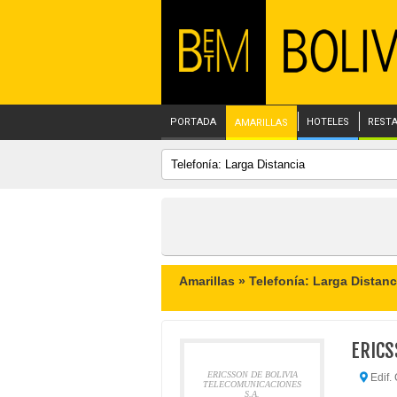
PORTADA
HOTELES
REST
AMARILLAS
Amarillas »
Telefonía: Larga Distanc
ERICS
ERICSSON DE BOLIVIA
Edif. 
TELECOMUNICACIONES
S.A.