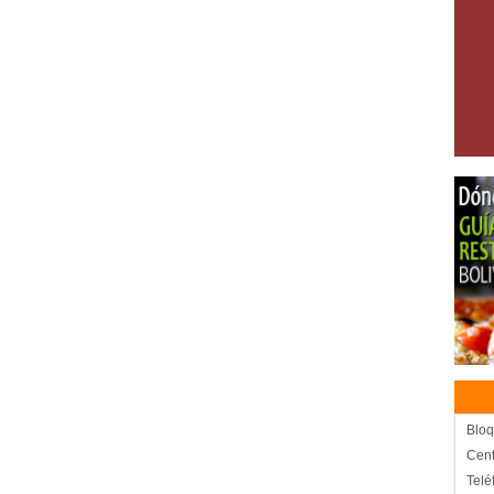
Bloq
Cent
Telé