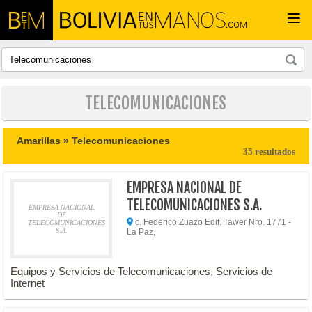
Togg
navi
TELECOMUNICACIONES
Amarillas »
Telecomunicaciones
35 resultados
EMPRESA NACIONAL DE
TELECOMUNICACIONES S.A.
EMPRESA NACIONAL
DE
c. Federico Zuazo Edif. Tawer Nro. 1771 -
TELECOMUNICACIONES
S.A.
La Paz,
Equipos y Servicios de Telecomunicaciones, Servicios de
Internet