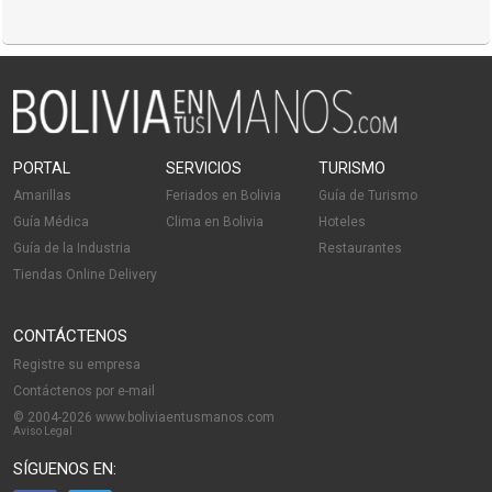
PORTAL
SERVICIOS
TURISMO
Amarillas
Feriados en Bolivia
Guía de Turismo
Guía Médica
Clima en Bolivia
Hoteles
Guía de la Industria
Restaurantes
Tiendas Online Delivery
CONTÁCTENOS
Registre su empresa
Contáctenos por e-mail
© 2004-2026 www.boliviaentusmanos.com
Aviso Legal
SÍGUENOS EN: