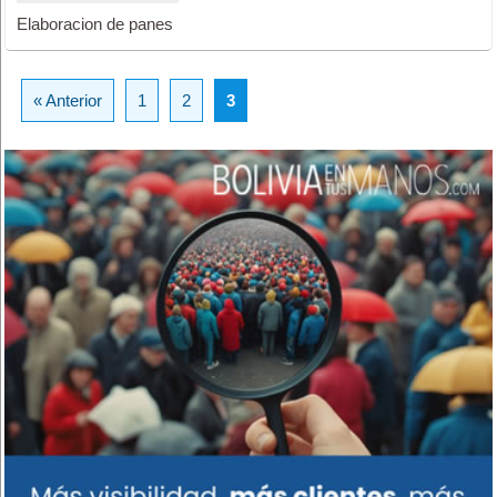
Elaboracion de panes
« Anterior
1
2
3