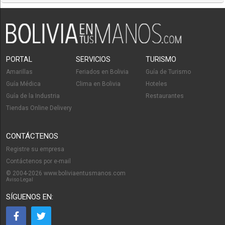
PORTAL
SERVICIOS
TURISMO
Amarillas
Feriados en Bolivia
Guía de Turismo
Guía Médica
Clima en Bolivia
Hoteles
Guía de la Industria
Restaurantes
Tiendas Online Delivery
CONTÁCTENOS
Registre su empresa
Contáctenos por e-mail
© 2004-2026 www.boliviaentusmanos.com
Aviso Legal
SÍGUENOS EN: