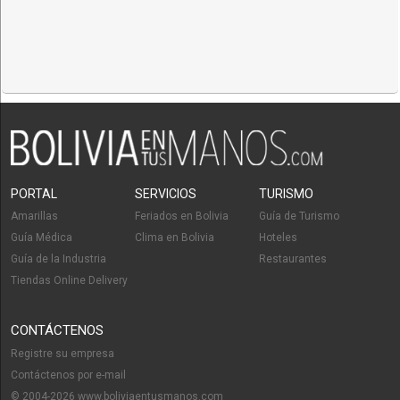
PORTAL
SERVICIOS
TURISMO
Amarillas
Feriados en Bolivia
Guía de Turismo
Guía Médica
Clima en Bolivia
Hoteles
Guía de la Industria
Restaurantes
Tiendas Online Delivery
CONTÁCTENOS
Registre su empresa
Contáctenos por e-mail
© 2004-2026 www.boliviaentusmanos.com