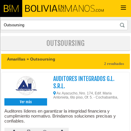
Togg
navi
OUTSOURSING
Amarillas »
Outsoursing
2 resultados
AUDITORES INTEGRADOS G.L.
S.R.L.
Av. Ayacucho, Nro. 174, Edif. Maria
Antonieta, 6to piso, Of. 5. - Cochabamba,
Ver más
Auditores líderes en garantizar la integridad financiera y
cumplimiento normativo. Brindamos soluciones precisas y
confiables.