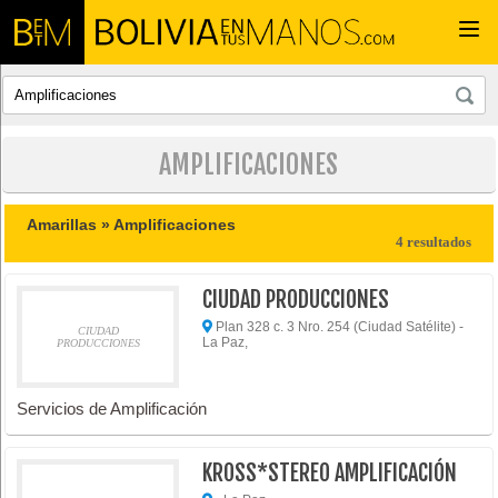
Togg
navi
AMPLIFICACIONES
Amarillas »
Amplificaciones
4 resultados
CIUDAD PRODUCCIONES
Plan 328 c. 3 Nro. 254 (Ciudad Satélite) -
CIUDAD
La Paz,
PRODUCCIONES
Servicios de Amplificación
KROSS*STEREO AMPLIFICACIÓN