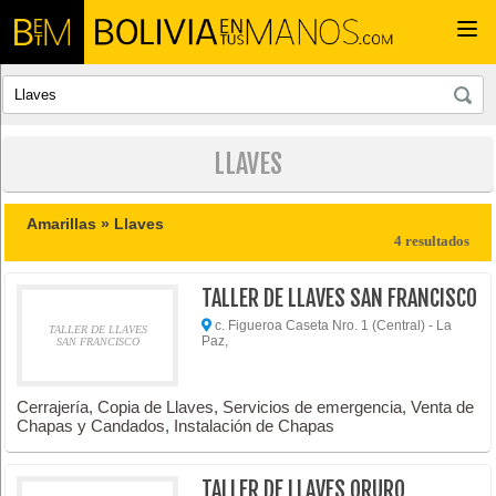
Togg
navi
LLAVES
Amarillas »
Llaves
4 resultados
TALLER DE LLAVES SAN FRANCISCO
c. Figueroa Caseta Nro. 1 (Central) - La
TALLER DE LLAVES
Paz,
SAN FRANCISCO
Cerrajería, Copia de Llaves, Servicios de emergencia, Venta de
Chapas y Candados, Instalación de Chapas
TALLER DE LLAVES ORURO