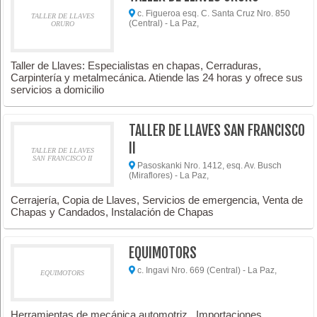
c. Figueroa esq. C. Santa Cruz Nro. 850
TALLER DE LLAVES
(Central) - La Paz,
ORURO
Taller de Llaves: Especialistas en chapas, Cerraduras,
Carpintería y metalmecánica. Atiende las 24 horas y ofrece sus
servicios a domicilio
TALLER DE LLAVES SAN FRANCISCO
II
TALLER DE LLAVES
SAN FRANCISCO II
Pasoskanki Nro. 1412, esq. Av. Busch
(Miraflores) - La Paz,
Cerrajería, Copia de Llaves, Servicios de emergencia, Venta de
Chapas y Candados, Instalación de Chapas
EQUIMOTORS
c. Ingavi Nro. 669 (Central) - La Paz,
EQUIMOTORS
Herramientas de mecánica automotriz , Importaciones ,