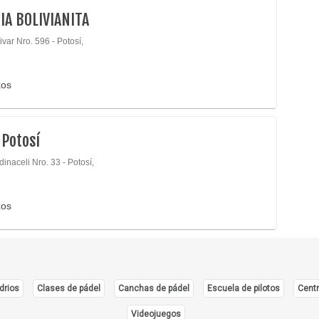
IA BOLIVIANITA
ivar Nro. 596 - Potosí,
xos
 Potosí
inaceli Nro. 33 - Potosí,
xos
drios
Clases de pádel
Canchas de pádel
Escuela de pilotos
Centr
Videojuegos