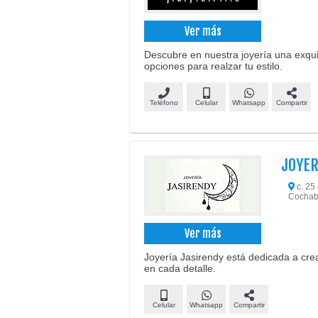
Ver más
Descubre en nuestra joyería una exquis
opciones para realzar tu estilo.
Teléfono
Celular
Whatsapp
Compartir
JOYER
c. 25 
Cochab
Ver más
Joyería Jasirendy está dedicada a crear
en cada detalle.
Celular
Whatsapp
Compartir