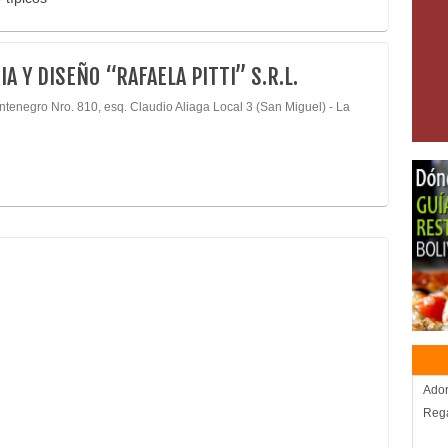
IA Y DISEÑO “RAFAELA PITTI” S.R.L.
ntenegro Nro. 810, esq. Claudio Aliaga Local 3 (San Miguel) - La
Ado
Rega