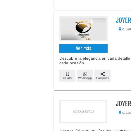
JOYER
c. Sa
Ver más
Descubre la elegancia en cada detalle
cada ocasión.
Celular
Whatsapp
Compartir
JOYER
JOYERIA KING'S
c. Lo
Joyería, Artesanías, Diseños incaicos y