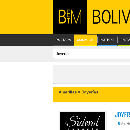
PORTADA
HOTELES
REST
AMARILLAS
Amarillas »
Joyerías
JOYER
Av. He