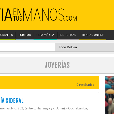
AURANTES
TURISMO
GUÍA MÉDICA
INDUSTRIAS
TIENDAS ONLINE
JOYERÍAS
9 resultados
ÍA SIDERAL
roínas, Nro. 252, (entre c. Hamiraya y c. Junín). - Cochabamba,