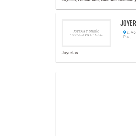
JOYER
JOYERIA Y DISEÑO
c. Mo
“RAFAELA PITTI” S.R.L.
Paz,
Joyerías