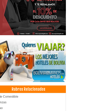
Rubros Relacionados
te Comestible
anzas
ao