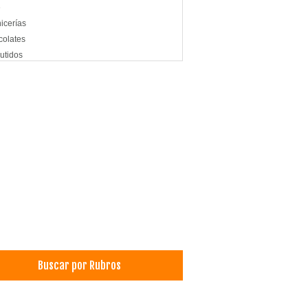
é
icerías
olates
utidos
asadoras
os
melada
Buscar por Rubros