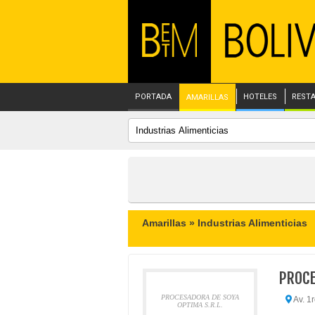
PORTADA
HOTELES
REST
AMARILLAS
Amarillas »
Industrias Alimenticias
PROCE
PROCESADORA DE SOYA
Av. 1
OPTIMA S.R.L.