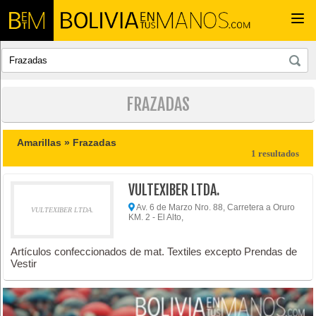
Togg
navi
FRAZADAS
Amarillas »
Frazadas
1 resultados
VULTEXIBER LTDA.
Av. 6 de Marzo Nro. 88, Carretera a Oruro
VULTEXIBER LTDA.
KM. 2 - El Alto,
Artículos confeccionados de mat. Textiles excepto Prendas de
Vestir