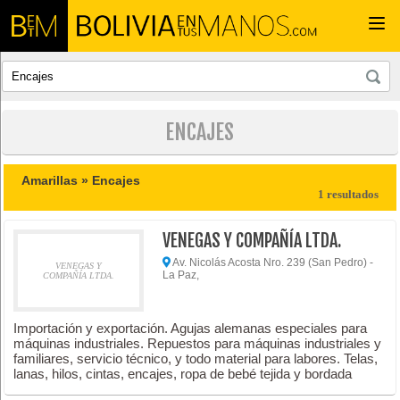
Togg
navi
ENCAJES
Amarillas »
Encajes
1 resultados
VENEGAS Y COMPAÑÍA LTDA.
Av. Nicolás Acosta Nro. 239 (San Pedro) -
VENEGAS Y
La Paz,
COMPAÑÍA LTDA.
Importación y exportación. Agujas alemanas especiales para
máquinas industriales. Repuestos para máquinas industriales y
familiares, servicio técnico, y todo material para labores. Telas,
lanas, hilos, cintas, encajes, ropa de bebé tejida y bordada