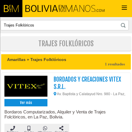
Togg
navi
TRAJES FOLKLÓRICOS
Amarillas »
Trajes Folklóricos
1 resultados
BORDADOS Y CREACIONES VITEX
S.R.L.
Av. Baptista y Calatayud Nro. 980 - La Paz,
Ver más
Bordaros Computarizados, Alquiler y Venta de Trajes
Folclóricos, en La Paz, Bolivia.