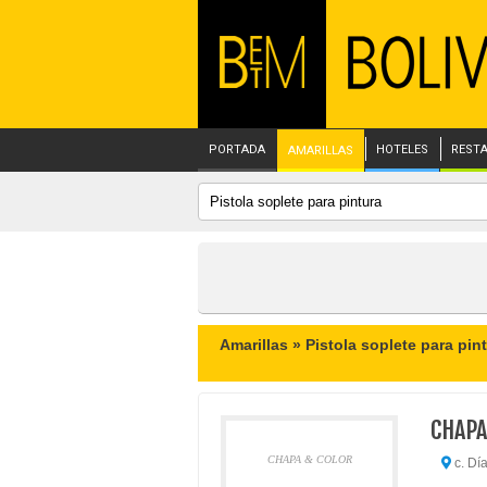
PORTADA
HOTELES
REST
AMARILLAS
Amarillas »
Pistola soplete para pin
CHAPA
CHAPA & COLOR
c. Dí