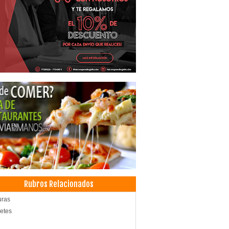
Rubros Relacionados
uras
etes