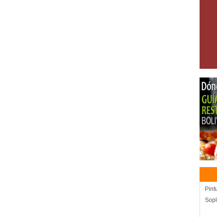
Pint
Sopl