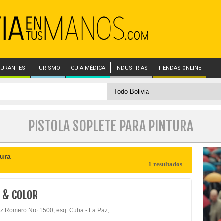
AURANTES
TURISMO
GUÍA MÉDICA
INDUSTRIAS
TIENDAS ONLINE
PISTOLA SOPLETE PARA PINTURA
tura
1 resultados
 & COLOR
az Romero Nro.1500, esq. Cuba - La Paz,