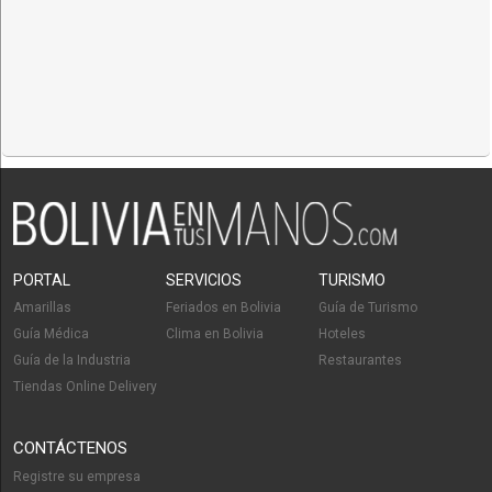
PORTAL
SERVICIOS
TURISMO
Amarillas
Feriados en Bolivia
Guía de Turismo
Guía Médica
Clima en Bolivia
Hoteles
Guía de la Industria
Restaurantes
Tiendas Online Delivery
CONTÁCTENOS
Registre su empresa