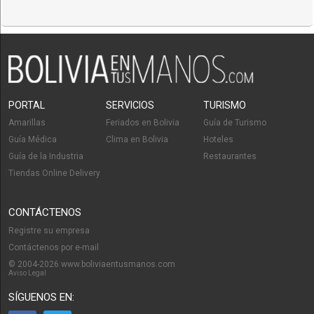
PORTAL
SERVICIOS
TURISMO
Amarillas
Feriados en Bolivia
Guía de Turismo
Guía Médica
Clima en Bolivia
Hoteles
Guía de la Industria
Restaurantes
Tiendas Online Delivery
CONTÁCTENOS
Registre su empresa
Contáctenos por e-mail
© 2004-2026 www.boliviaentusmanos.com
Aviso Legal
SÍGUENOS EN: