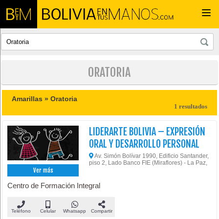
Togg
navi
ORATORIA
Amarillas »
Oratoria
1 resultados
LIDERARTE BOLIVIA – EXPRESIÓN
ORAL Y DESARROLLO PERSONAL
Av. Simón Bolívar 1990, Edificio Santander,
piso 2, Lado Banco FIE (Miraflores) - La Paz,
Ver más
Centro de Formación Integral
Teléfono
Celular
Whatsapp
Compartir