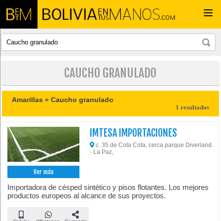
Togg
navi
CAUCHO GRANULADO
Amarillas »
Caucho granulado
1 resultados
IMTESA IMPORTACIONES
c. 35 de Cota Cota, cerca parque Diverland.
- La Paz,
Ver más
Importadora de césped sintético y pisos flotantes. Los mejores
productos europeos al alcance de sus proyectos.