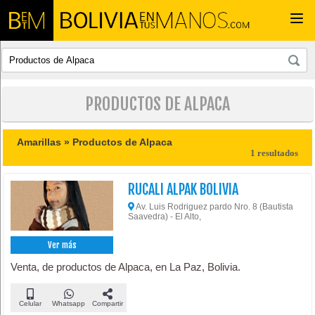
Togg
navi
PRODUCTOS DE ALPACA
Amarillas »
Productos de Alpaca
1 resultados
RUCALI ALPAK BOLIVIA
Av. Luis Rodriguez pardo Nro. 8 (Bautista
Saavedra) - El Alto,
Ver más
Venta, de productos de Alpaca, en La Paz, Bolivia.
Celular
Whatsapp
Compartir