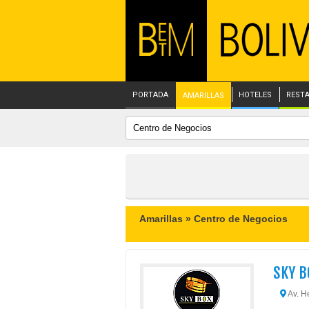
PORTADA
HOTELES
REST
AMARILLAS
Amarillas »
Centro de Negocios
SKY B
Av. H