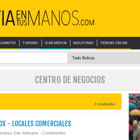
AURANTES
TURISMO
GUÍA MÉDICA
INDUSTRIAS
TIENDAS ONLINE
CENTRO DE NEGOCIOS
2 resultados
OX - LOCALES COMERCIALES
eroínas, Esq. Antezana. - Cochabamba,