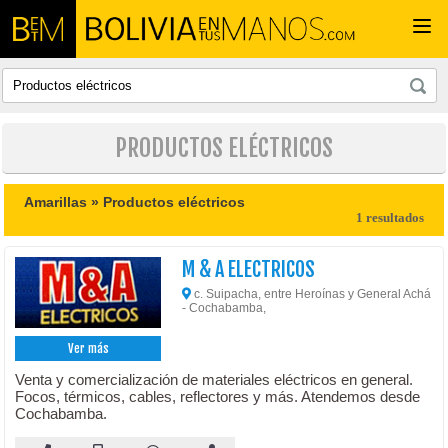
Togg
navi
PRODUCTOS ELÉCTRICOS
Amarillas »
Productos eléctricos
1 resultados
M & A ELECTRICOS
c. Suipacha, entre Heroínas y General Achá
- Cochabamba,
Ver más
Venta y comercialización de materiales eléctricos en general.
Focos, térmicos, cables, reflectores y más. Atendemos desde
Cochabamba.