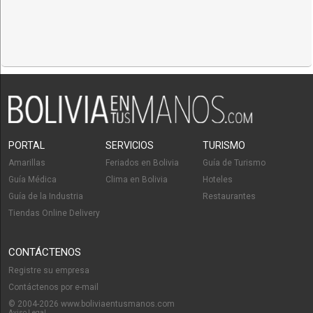
PORTAL
SERVICIOS
TURISMO
Amarillas
Feriados en Bolivia
Guía de Turismo
Guía Médica
Clima en Bolivia
Hoteles
Guía de la Industria
Restaurantes
Tiendas Online Delivery
CONTÁCTENOS
Registre su empresa
Contáctenos por e-mail
© 2004-2026 www.boliviaentusmanos.com
Aviso Legal