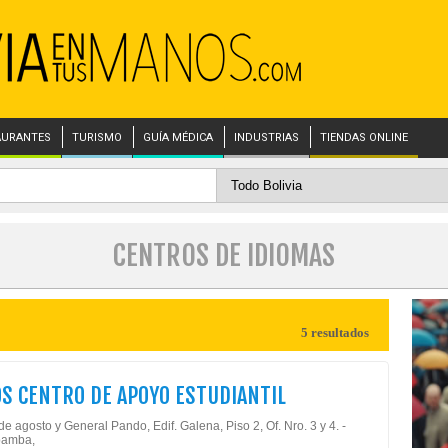
AURANTES
TURISMO
GUÍA MÉDICA
INDUSTRIAS
TIENDAS ONLINE
CENTROS DE IDIOMAS
5 resultados
S CENTRO DE APOYO ESTUDIANTIL
de agosto y General Pando, Edif. Galena, Piso 2, Of. Nro. 3 y 4. -
amba,