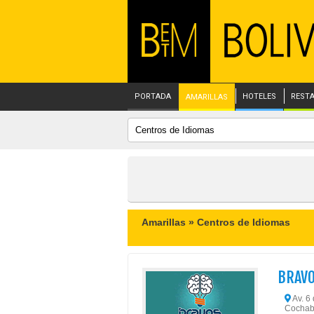
PORTADA
HOTELES
REST
AMARILLAS
Amarillas »
Centros de Idiomas
BRAVO
Av. 6 
Cochab