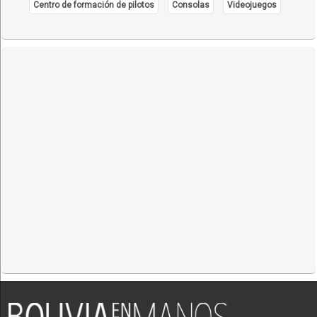
Centro de formación de pilotos
Consolas
Videojuegos
Perfumes Textiles
Ambientadores
Suministros para Hoteles
Equipamiento para hoteles
Insumos para Limpieza
Suministros Médicos
Ropa descartable
Amenities
Fragancias
Imagen corporativa
Fundas