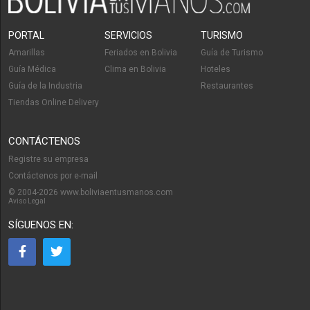
PORTAL
SERVICIOS
TURISMO
Amarillas
Feriados en Bolivia
Guía de Turismo
Guía Médica
Clima en Bolivia
Hoteles
Guía de la Industria
Restaurantes
Tiendas Online Delivery
CONTÁCTENOS
Registre su empresa
Contáctenos por e-mail
© 2004-2026 www.boliviaentusmanos.com
Aviso Legal
SÍGUENOS EN: