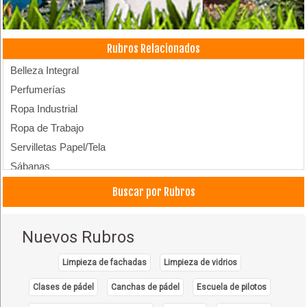
Rubros Relacionados
Belleza Integral
Perfumerías
Ropa Industrial
Ropa de Trabajo
Servilletas Papel/Tela
Sábanas
Toallas
Buscar por Rubros
Jabones
Velas
Nuevos Rubros
Decoraciones
Decoración de casas
Limpieza de fachadas
Limpieza de vidrios
Regalos y Adornos
Clases de pádel
Canchas de pádel
Escuela de pilotos
Marketing olfativo