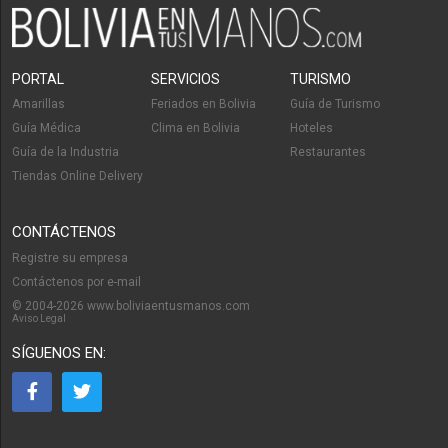
PORTAL
SERVICIOS
TURISMO
Amarillas
Feriados en Bolivia
Guía de Turismo
Guía Médica
Clima en Bolivia
Hoteles
Guía de la Industria
Restaurantes
Tiendas Online Delivery
CONTÁCTENOS
Registre su empresa
Contáctenos por e-mail
© 2004-2026 www.boliviaentusmanos.com
Aviso Legal
SÍGUENOS EN: