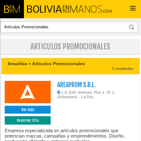
Togg
navi
ARTICULOS PROMOCIONALES
Amarillas »
Articulos Promocionales
1 resultados
AREAPROM S.R.L.
c. 9, Edif. Jiménez, Piso 1, Of. 1.
(Achumani). - La Paz,
Ver más
Reservar Cita
Empresa especializada en artículos promocionales que
potencian marcas, campañas y emprendimientos. Diseño,