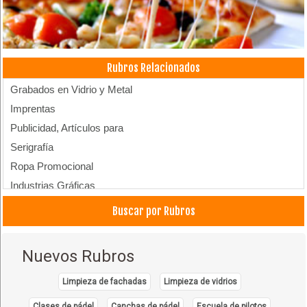
Rubros Relacionados
Grabados en Vidrio y Metal
Imprentas
Publicidad, Artículos para
Serigrafía
Ropa Promocional
Industrias Gráficas
Merchandising
Buscar por Rubros
Cortes y Grabados Laser
Impresión Digital
Nuevos Rubros
Ropa Promocional
Limpieza de fachadas
Limpieza de vidrios
Clases de pádel
Canchas de pádel
Escuela de pilotos