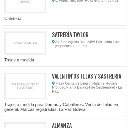
c. Potosí Nro. 909 (Hotel Gloria) - La Paz,
PIERROT
Cafetería
SATRERÍA TAYLOR
Av. 6 de Agosto Nro. 2455 Edif. Hilda Local
SATRERÍA TAYLOR
1 (Sopocachi) - La Paz,
Trajes a medida
VALENTIN’OS TELAS Y SASTRERIA
Plaza Garita de Lima c. Nataniel Aguirre
VALENTIN’OS TELAS
Nro. 690 Planta Baja (14 de Septiembre) - La
Y SASTRERIA
Paz,
Trajes a medida para Damas y Caballeros. Venta de Telas en
general. Marcas registradas. La Paz Bolivia.
ALMANZA