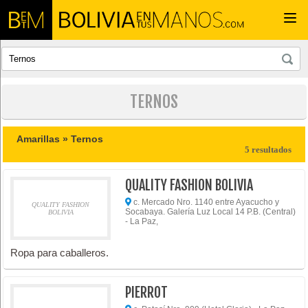
Togg
navi
TERNOS
Amarillas »
Ternos
5 resultados
QUALITY FASHION BOLIVIA
c. Mercado Nro. 1140 entre Ayacucho y
QUALITY FASHION
Socabaya. Galería Luz Local 14 P.B. (Central)
BOLIVIA
- La Paz,
Ropa para caballeros.
PIERROT