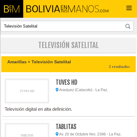
Togg
navi
TELEVISIÓN SATELITAL
Amarillas »
Televisión Satelital
2 resultados
TUVES HD
Aranjuez (Calacoto) - La Paz,
TUVES HD
Televisión digital en alta definición.
TABLITAS
Av. 20 de Octubre Nro. 2396 - La Paz,
TABLITAS