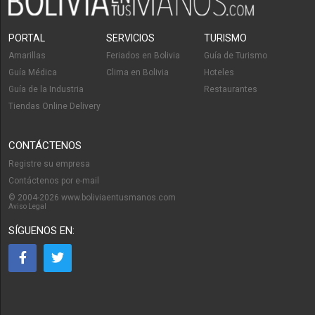
PORTAL
SERVICIOS
TURISMO
Amarillas
Feriados en Bolivia
Guía de Turismo
Guía Médica
Clima en Bolivia
Hoteles
Guía de la Industria
Restaurantes
Tiendas Online Delivery
CONTÁCTENOS
Registre su empresa
Contáctenos por e-mail
© 2004-2026 www.boliviaentusmanos.com
Aviso Legal
SÍGUENOS EN: