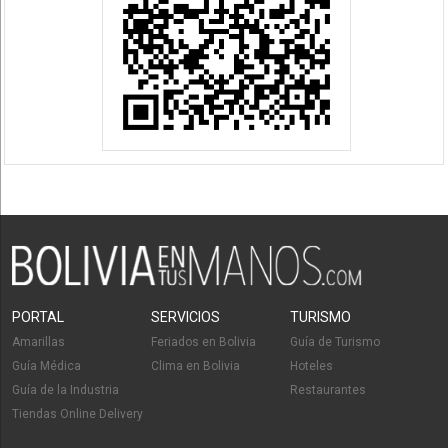
PORTAL
SERVICIOS
TURISMO
Amarillas
Feriados en Bolivia
Guía de Turismo
Guía Médica
Clima en Bolivia
Hoteles
Guía de la Industria
Restaurantes
Tiendas Online Delivery