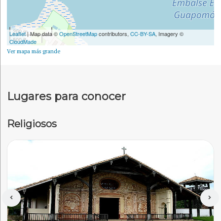
200 m
Leaflet
| Map data ©
OpenStreetMap
contributors,
CC-BY-SA
, Imagery ©
500 ft
CloudMade
Ver mapa más grande
Lugares para conocer
Religiosos