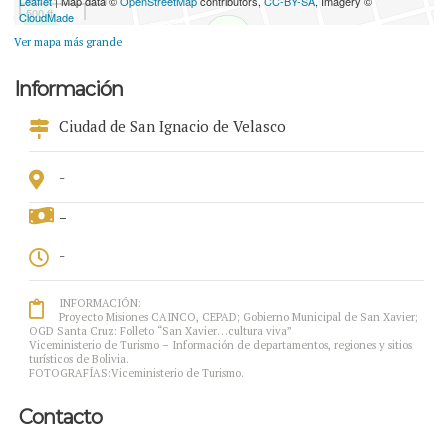
Leaflet
| Map data ©
OpenStreetMap
contributors,
CC-BY-SA
, Imagery ©
500 ft
CloudMade
Ver mapa más grande
Información
Ciudad de San Ignacio de Velasco
-
-
-
INFORMACIÓN:
Proyecto Misiones CAINCO, CEPAD; Gobierno Municipal de San Xavier;
OGD Santa Cruz: Folleto “San Xavier…cultura viva”
Viceministerio de Turismo – Información de departamentos, regiones y sitios
turísticos de Bolivia.
FOTOGRAFÍAS:Viceministerio de Turismo.
Contacto