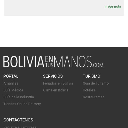
+ Ver más
PORTAL
SERVICIOS
TURISMO
Amarillas
Feriados en Bolivia
Guía de Turismo
Guía Médica
Clima en Bolivia
Hoteles
Guía de la Industria
Restaurantes
Tiendas Online Delivery
CONTÁCTENOS
Registre su empresa