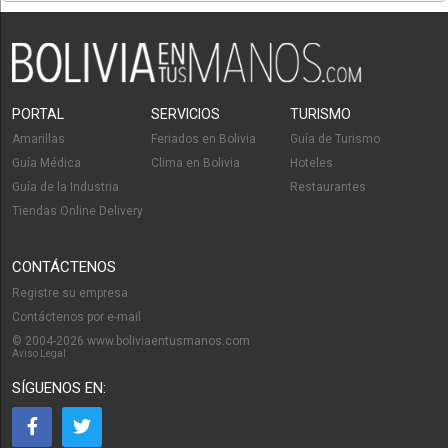
PORTAL
SERVICIOS
TURISMO
Amarillas
Feriados en Bolivia
Guía de Turismo
Guía Médica
Clima en Bolivia
Hoteles
Guía de la Industria
Restaurantes
Tiendas Online Delivery
CONTÁCTENOS
Registre su empresa
Contáctenos por e-mail
© 2004-2026 www.boliviaentusmanos.com
Aviso Legal
SÍGUENOS EN: