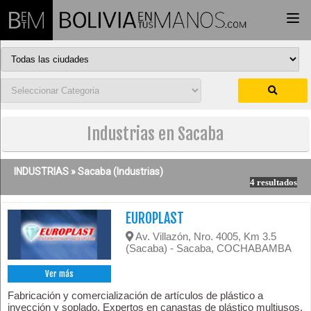
Togg
navi
Industrias en Sacaba
INDUSTRIAS »
Sacaba
(Industrias)
4 resultados
EUROPLAST
Av. Villazón, Nro. 4005, Km 3.5
(Sacaba) - Sacaba, COCHABAMBA
Ver más
Fabricación y comercialización de artículos de plástico a
inyección y soplado. Expertos en canastas de plástico multiusos.