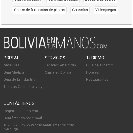
Centro de formación de pilotos
Consolas
Videojuegos
PORTAL
SERVICIOS
TURISMO
Amarillas
Feriados en Bolivia
Guía de Turismo
Guía Médica
Clima en Bolivia
Hoteles
Guía de la Industria
Restaurantes
Tiendas Online Delivery
CONTÁCTENOS
Registre su empresa
Contáctenos por e-mail
© 2004-2026 www.boliviaentusmanos.com
Aviso Legal