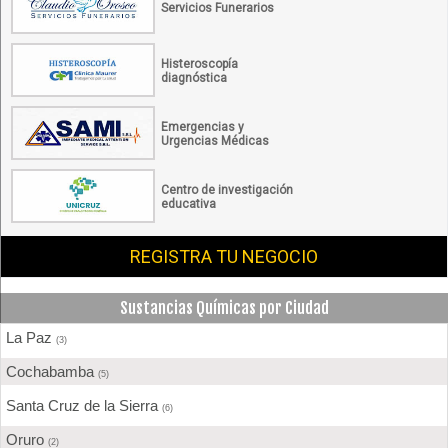
Servicios Funerarios
Histeroscopía
diagnóstica
Emergencias y
Urgencias Médicas
Centro de investigación
educativa
REGISTRA TU NEGOCIO
Sustancias Químicas por Ciudad
La Paz
(3)
Cochabamba
(5)
Santa Cruz de la Sierra
(6)
Oruro
(2)