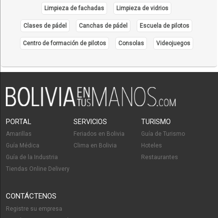
Limpieza de fachadas
Limpieza de vidrios
Clases de pádel
Canchas de pádel
Escuela de pilotos
Centro de formación de pilotos
Consolas
Videojuegos
PORTAL
SERVICIOS
TURISMO
Amarillas
Feriados en Bolivia
Guía de Turismo
Guía Médica
Clima en Bolivia
Hoteles
Guía de la Industria
Restaurantes
Tiendas Online Delivery
CONTÁCTENOS
Registre su empresa