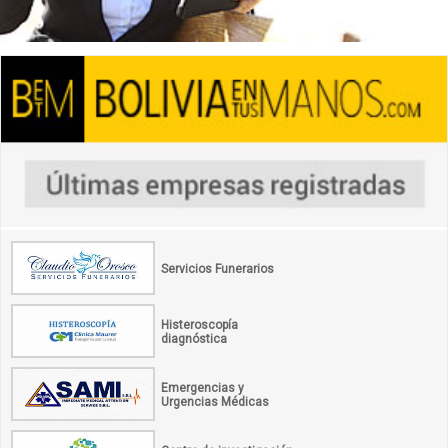
Servicios Funerarios
Histeroscopía
diagnóstica
Emergencias y
Urgencias Médicas