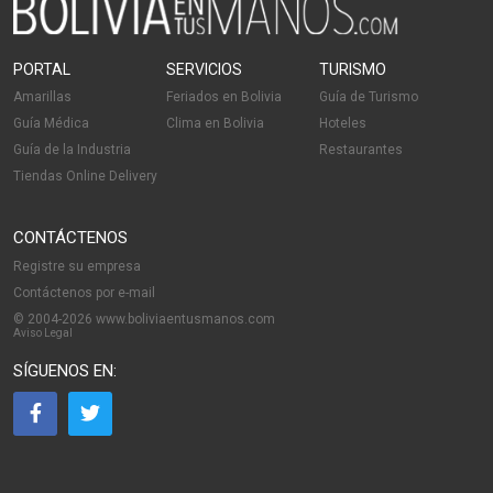
PORTAL
SERVICIOS
TURISMO
Amarillas
Feriados en Bolivia
Guía de Turismo
Guía Médica
Clima en Bolivia
Hoteles
Guía de la Industria
Restaurantes
Tiendas Online Delivery
CONTÁCTENOS
Registre su empresa
Contáctenos por e-mail
© 2004-2026 www.boliviaentusmanos.com
Aviso Legal
SÍGUENOS EN: