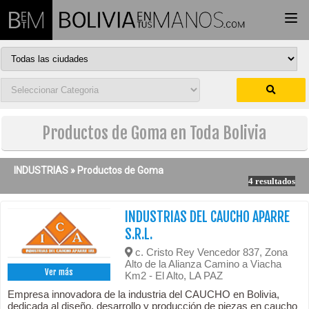
Togg
navi
Productos de Goma en Toda Bolivia
INDUSTRIAS »
Productos de Goma
4 resultados
INDUSTRIAS DEL CAUCHO APARRE
S.R.L.
c. Cristo Rey Vencedor 837, Zona
Alto de la Alianza Camino a Viacha
Ver más
Km2 - El Alto, LA PAZ
Empresa innovadora de la industria del CAUCHO en Bolivia,
dedicada al diseño, desarrollo y producción de piezas en caucho