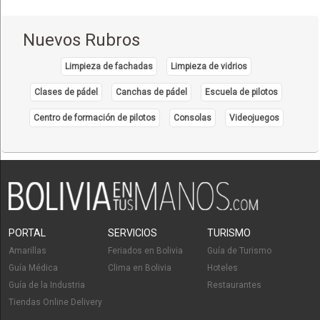
Nuevos Rubros
Limpieza de fachadas
Limpieza de vidrios
Clases de pádel
Canchas de pádel
Escuela de pilotos
Centro de formación de pilotos
Consolas
Videojuegos
PORTAL
SERVICIOS
TURISMO
Amarillas
Feriados en Bolivia
Guía de Turismo
Guía Médica
Clima en Bolivia
Hoteles
Guía de la Industria
Restaurantes
Tiendas Online Delivery