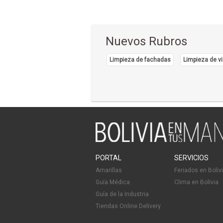
Nuevos Rubros
Limpieza de fachadas
Limpieza de vi
PORTAL
SERVICIOS
Amarillas
Feriados en Boliv
Guía Médica
Clima en Bolivia
Guía de la Industria
Tiendas Online Delivery