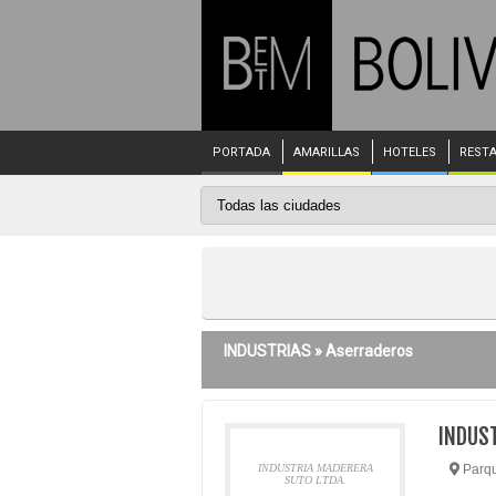
PORTADA
AMARILLAS
HOTELES
REST
INDUSTRIAS »
Aserraderos
INDUST
INDUSTRIA MADERERA
Parqu
SUTO LTDA.