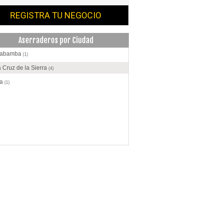
REGISTRA TU NEGOCIO
Aserraderos por Ciudad
habamba
(1)
 Cruz de la Sierra
(4)
ja
(1)