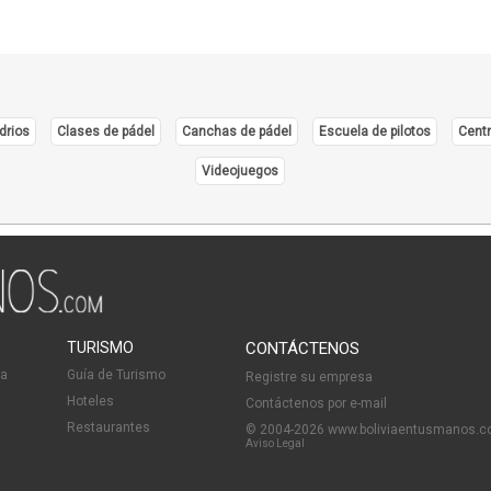
drios
Clases de pádel
Canchas de pádel
Escuela de pilotos
Centr
Videojuegos
TURISMO
CONTÁCTENOS
ia
Guía de Turismo
Registre su empresa
Hoteles
Contáctenos por e-mail
Restaurantes
© 2004-2026 www.boliviaentusmanos.
Aviso Legal