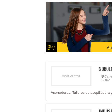
SOBOL
SOBOLMA LTDA.
Carre
CRUZ
Aserraderos, Talleres de acepilladura y
INDUS