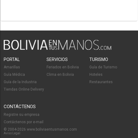
PORTAL
SERVICIOS
TURISMO
Amarillas
Feriados en Bolivia
Guía de Turismo
Guía Médica
Clima en Bolivia
Hoteles
Guía de la Industria
Restaurantes
Tiendas Online Delivery
CONTÁCTENOS
Registre su empresa
Contáctenos por e-mail
© 2004-2026 www.boliviaentusmanos.com
Aviso Legal