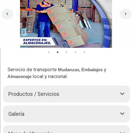
Servicio de transporte
,
y
Mudanzas
Embalajes
local y nacional.
Almacenaje
Productos / Servicios
Operadores de logística. Realizamos servicios de
Mudanzas
,
Galería
Embalajes
y
Almacenaje
.
Transporte de carga en todo el país. Desde y hasta La Paz,