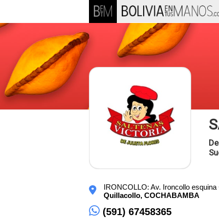
S
De
Su
IRONCOLLO: Av. Ironcollo esquina
Quillacollo,
COCHABAMBA
(591) 67458365