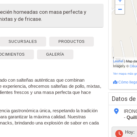
−
 recién horneadas con masa perfecta y
ixtas y de fricase.
SUCURSALES
PRODUCTOS
OCIMIENTOS
GALERÍA
200 m
Leaflet
| Map d
500 ft
Imagery ©
Clo
Ver mapa más g
itado con salteñas auténticas que combinan
Cómo llega
 experiencia, ofrecemos salteñas de pollo, mixtas,
edientes frescos y una masa perfecta que hace
Datos de
ncia gastronómica única, respetando la tradición
IRONC
para garantizar la máxima calidad. Nuestras
-
Quil
snacks, brindando una explosión de sabor en cada
Hoy: