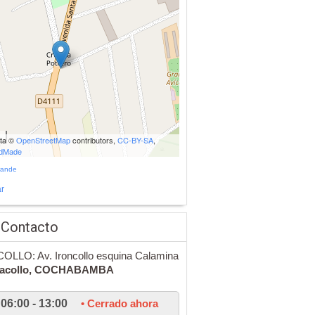
ata ©
OpenStreetMap
contributors,
CC-BY-SA
,
udMade
rande
r
 Contacto
OLLO: Av. Ironcollo esquina Calamina
lacollo,
COCHABAMBA
06:00 - 13:00
• Cerrado ahora