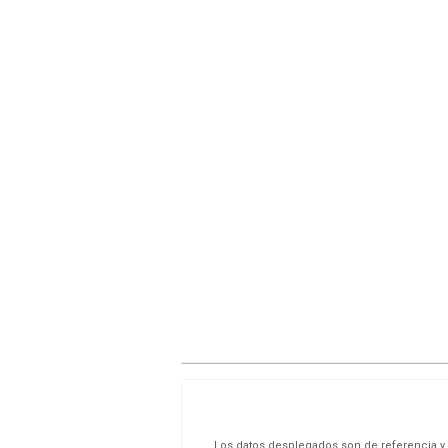
Los datos desplegados son de referencia y s