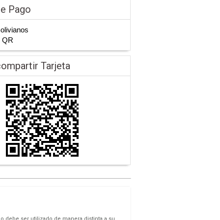
de Pago
Bolivianos
n QR
ompartir Tarjeta
o debe ser utilizado de manera distinta a su