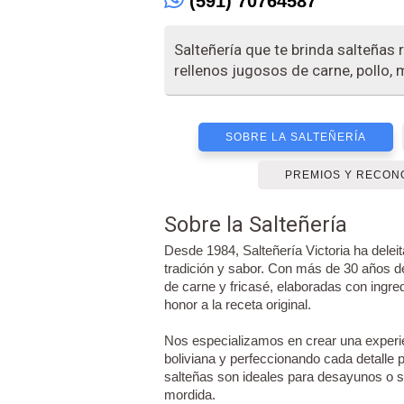
(591) 70764587
Salteñería que te brinda salteñas
rellenos jugosos de carne, pollo, m
SOBRE LA SALTEÑERÍA
PREMIOS Y RECON
Sobre la Salteñería
Desde 1984, Salteñería Victoria ha dele
tradición y sabor. Con más de 30 años de
de carne y fricasé, elaboradas con ingr
honor a la receta original.
Nos especializamos en crear una experie
boliviana y perfeccionando cada detalle 
salteñas son ideales para desayunos o 
mordida.