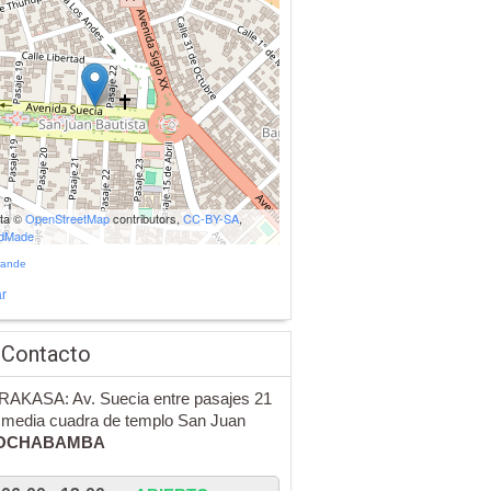
ata ©
OpenStreetMap
contributors,
CC-BY-SA
,
udMade
rande
r
 Contacto
AKASA: Av. Suecia entre pasajes 21
 media cuadra de templo San Juan
OCHABAMBA