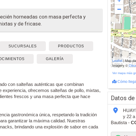
−
 recién horneadas con masa perfecta y
ixtas y de fricase.
SUCURSALES
PRODUCTOS
200 m
OCIMIENTOS
GALERÍA
Leaflet
| Map d
500 ft
Imagery ©
Clo
Ver mapa más g
Cómo llega
itado con salteñas auténticas que combinan
 experiencia, ofrecemos salteñas de pollo, mixtas,
edientes frescos y una masa perfecta que hace
Datos de
HUAYR
ncia gastronómica única, respetando la tradición
y 22 a
para garantizar la máxima calidad. Nuestras
Bautista -
C
snacks, brindando una explosión de sabor en cada