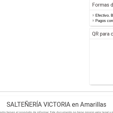
Formas 
Efectivo. 
Pagos co
QR para c
SALTEÑERÍA VICTORIA en Amarillas
ólo tienen el propósito de informar. Este documento no tiene ningún valor legal y n