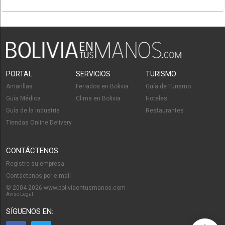
PORTAL
SERVICIOS
TURISMO
Amarillas
Feriados en Bolivia
Guía de Turismo
Guía Médica
Clima en Bolivia
Hoteles
Guía de la Industria
Restaurantes
Tiendas Online Delivery
CONTÁCTENOS
Registre su empresa
Contáctenos por e-mail
© 2004-2026 www.boliviaentusmanos.com
Aviso Legal
SÍGUENOS EN: