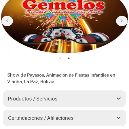
Show de
,
en
Payasos
Animación de
Fiestas Infantiles
Viacha, La Paz, Bolivia.
Productos / Servicios
Show de
Payasos
: Paletilla, Rabadilla.
Certificaciones / Afiliaciones
Show de magia en vivo
Show de
Payasos