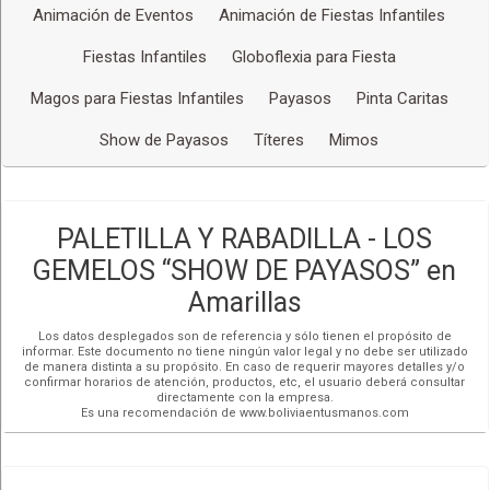
Animación de Eventos
Animación de Fiestas Infantiles
Fiestas Infantiles
Globoflexia para Fiesta
Magos para Fiestas Infantiles
Payasos
Pinta Caritas
Show de Payasos
Títeres
Mimos
PALETILLA Y RABADILLA - LOS
GEMELOS “SHOW DE PAYASOS” en
Amarillas
Los datos desplegados son de referencia y sólo tienen el propósito de
informar. Este documento no tiene ningún valor legal y no debe ser utilizado
de manera distinta a su propósito. En caso de requerir mayores detalles y/o
confirmar horarios de atención, productos, etc, el usuario deberá consultar
directamente con la empresa.
Es una recomendación de www.boliviaentusmanos.com