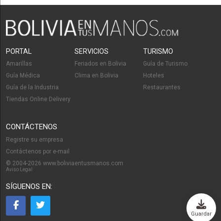
PORTAL
SERVICIOS
TURISMO
Amarillas
Feriados en Bolivia
Guía de Turismo
Guía Médica
Clima en Bolivia
Hoteles
Guía de la Industria
Restaurantes
Tiendas Online Delivery
CONTÁCTENOS
Registre su empresa
Contáctenos por e-mail
© 2004-2026 www.boliviaentusmanos.com
Aviso Legal
SÍGUENOS EN:
Guardar