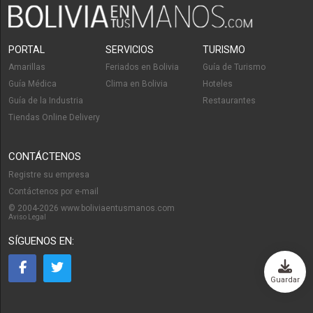
PORTAL
SERVICIOS
TURISMO
Amarillas
Feriados en Bolivia
Guía de Turismo
Guía Médica
Clima en Bolivia
Hoteles
Guía de la Industria
Restaurantes
Tiendas Online Delivery
CONTÁCTENOS
Registre su empresa
Contáctenos por e-mail
© 2004-2026 www.boliviaentusmanos.com
Aviso Legal
SÍGUENOS EN:
Guardar