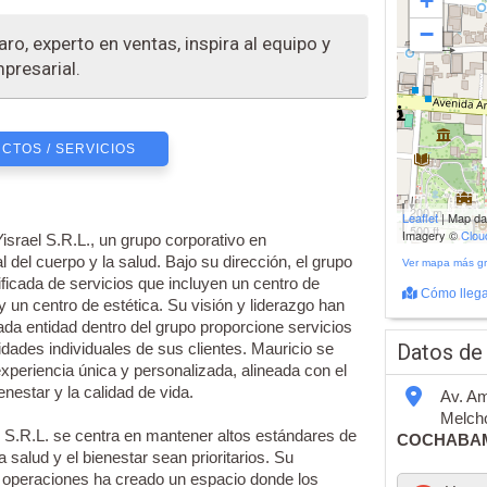
+
−
ro, experto en ventas, inspira al equipo y
presarial.
CTOS / SERVICIOS
200 m
Leaflet
| Map d
500 ft
Imagery ©
Clo
srael S.R.L., un grupo corporativo en
del cuerpo y la salud. Bajo su dirección, el grupo
Ver mapa más g
ificada de servicios que incluyen un centro de
Cómo llega
 un centro de estética. Su visión y liderazgo han
da entidad dentro del grupo proporcione servicios
dades individuales de sus clientes. Mauricio se
Datos de
xperiencia única y personalizada, alineada con el
estar y la calidad de vida.
Av. Am
Melcho
 S.R.L. se centra en mantener altos estándares de
COCHABA
 salud y el bienestar sean prioritarios. Su
as operaciones ha creado un espacio donde los