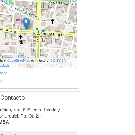
ata ©
OpenStreetMap
contributors,
CC-BY-SA
,
udMade
rande
r
 Contacto
érica, Nro. 839, entre Pando y
r Urquidi, Pb, Of. 2. -
MBA