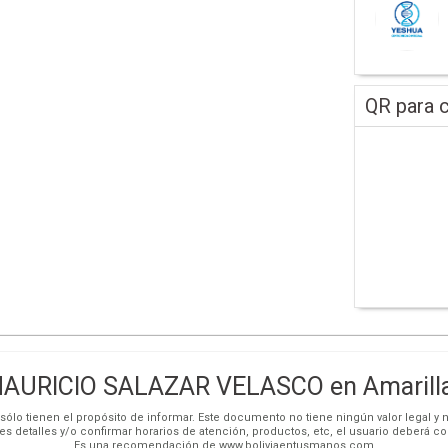
QR para c
AURICIO SALAZAR VELASCO en Amarill
ólo tienen el propósito de informar. Este documento no tiene ningún valor legal y n
es detalles y/o confirmar horarios de atención, productos, etc, el usuario deberá c
Es una recomendación de www.boliviaentusmanos.com