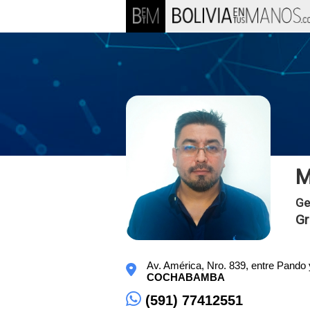
M
Ge
Gr
Av. América, Nro. 839, entre Pando y
COCHABAMBA
(591) 77412551