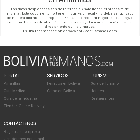
Los datos desplegados son de referencia y sólo tienen el propósito de
informar. Este documento no tiene ningún valor legal y no debe ser utilizado
de manera distinta a su propósito. En caso de requerir mayores detalles y/o
confirmar horarios de atención, productos, etc, el usuario deberá consultar
directamente con la empresa.
Es una recomendación de www.boliviaentusmanos.com
PORTAL
SERVICIOS
TURISMO
Amarillas
Feriados en Bolivia
Guía de Turismo
Guía Médica
Clima en Bolivia
Hoteles
Guía de la Industria
Restaurantes
Tiendas Online Delivery
CONTÁCTENOS
Registre su empresa
Contáctenos por e-mail