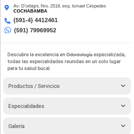
Av: D'orbigni, Nro. 2518, esq. Ismael Céspedes
COCHABAMBA
(591-4) 4412461
(591) 79969952
Descubre la excelencia en
especializada,
Odontología
todas las especialidades reunidas en un solo lugar
para tu salud bucal.
Productos / Servicios
Manzano - Rocha es el destino ideal para tus necesidades de
Especialidades
Odontología
Especializada. Con un enfoque integral,
ofrecemos una amplia gama de tratamientos dentales,
cubriendo todas las especialidades en un solo lugar. Desde
Realizamos los siguientes procedimientos:
Galería
Implantes y
Ortodoncia
hasta
Endodoncia
y
Estética
Dental
, nuestro equipo de expertos se dedica a brindarte un