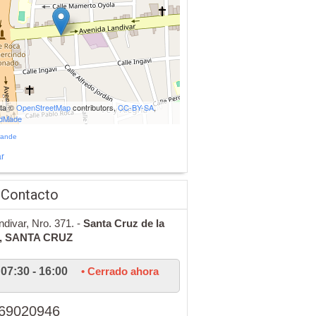
ata ©
OpenStreetMap
contributors,
CC-BY-SA
,
udMade
rande
r
 Contacto
ndivar, Nro. 371. -
Santa Cruz de la
,
SANTA CRUZ
07:30 - 16:00
• Cerrado ahora
69020946