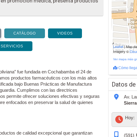
a en promoción médica, presenta productos
CATÁLOGO
VIDEOS
200 m
SERVICIOS
Leaflet
| Map d
500 ft
Imagery ©
Clo
Ver mapa más g
Cómo llega
oliviana” fue fundada en Cochabamba el 24 de
amos productos farmacéuticos con los más altos
Datos de
rtificada bajo Buenas Prácticas de Manufactura
guardia. Cumplimos con las directrices
nos permite ofrecer soluciones efectivas y seguras
Av. La
re enfocados en preservar la salud de quienes
Sierra
Hoy:
oductos de calidad excepcional que garantizan
(591)