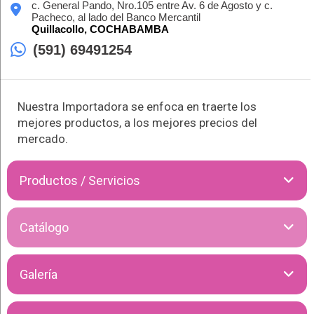
c. General Pando, Nro.105 entre Av. 6 de Agosto y c.
Pacheco, al lado del Banco Mercantil
Quillacollo,
COCHABAMBA
(591) 69491254
Nuestra Importadora se enfoca en traerte los
mejores productos, a los mejores precios del
mercado.
Productos / Servicios
Coral Gris S.R.L. es tu socio ideal para acceder a una amplia
Catálogo
gama de productos importados de la más alta calidad. Como
expertos en la importación, nos enorgullece ofrecer artículos
de papelería, librería y mucho más, todos seleccionados
Galería
cuidadosamente para satisfacer las necesidades de nuestros
clientes. Con años de experiencia en el mercado,
garantizamos que cada producto cumple con los estándares