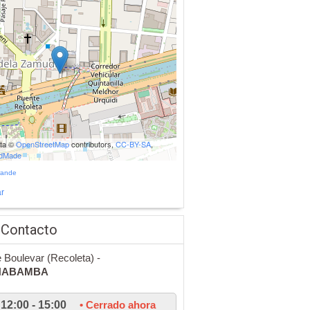
ata ©
OpenStreetMap
contributors,
CC-BY-SA
,
udMade
rande
r
 Contacto
 Boulevar (Recoleta) -
HABAMBA
12:00 - 15:00
• Cerrado ahora