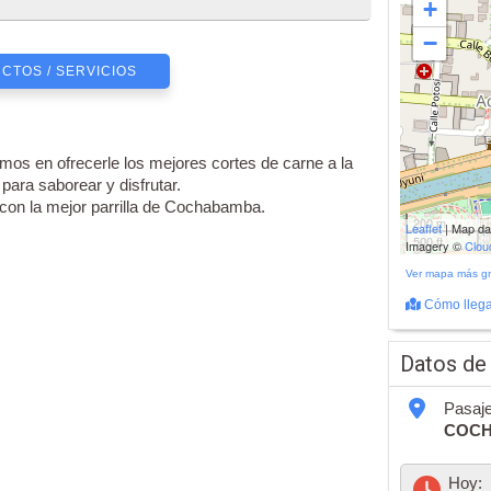
+
−
CTOS / SERVICIOS
mos en ofrecerle los mejores cortes de carne a la
 para saborear y disfrutar.
con la mejor parrilla de Cochabamba.
200 m
Leaflet
| Map d
500 ft
Imagery ©
Clo
Ver mapa más g
Cómo llega
Datos de
Pasaje
COC
Hoy: