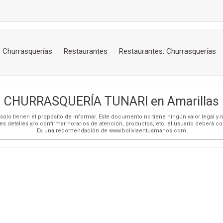
Churrasquerías
Restaurantes
Restaurantes: Churrasquerías
CHURRASQUERÍA TUNARI en Amarillas
ólo tienen el propósito de informar. Este documento no tiene ningún valor legal y n
es detalles y/o confirmar horarios de atención, productos, etc, el usuario deberá c
Es una recomendación de www.boliviaentusmanos.com