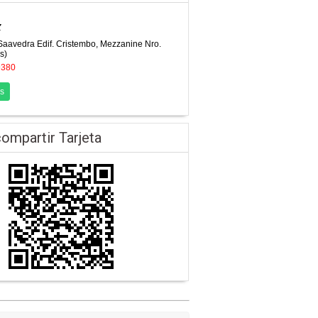
z
Saavedra Edif. Cristembo, Mezzanine Nro.
s)
9380
s
ompartir Tarjeta