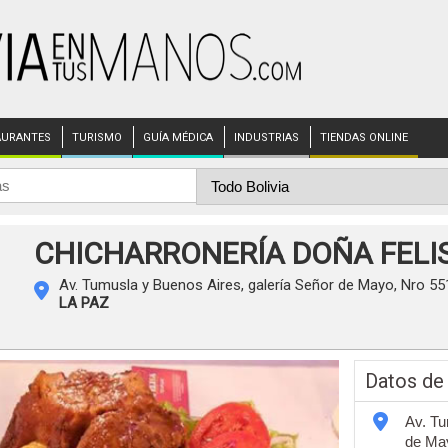
AURANTES
TURISMO
GUÍA MÉDICA
INDUSTRIAS
TIENDAS ONLINE
CHICHARRONERÍA DOÑA FELI
Av. Tumusla y Buenos Aires, galería Señor de Mayo, Nro 551
LA PAZ
Datos de
Av. Tu
de May