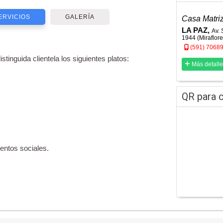
ERVICIOS
GALERÍA
Casa Matri
LA PAZ,
Av. 
1944 (Miraflore
(591) 7068
tinguida clientela los siguientes platos:
Más detalle
QR para c
ventos sociales.